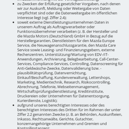
zu Zwecken der Erfüllung gesetzlicher Vorgaben, nach denen
wir zur Auskunft, Meldung oder Weitergabe von Daten
verpflichtet sind oder die Datenweitergabe im öffentlichen
Interesse liegt (vgl. Ziffer 2.4);
soweit externe Dienstleistungsunternehmen Daten in
unserem Auftrag als Auftragsverarbeiter oder
Funktionsübernehmer verarbeiten (z. B. der Hersteller und
die Mazda Motors (Deutschland) GmbH in Bezug auf die
Herstellergarantien, Dienstleistern für den Mazda Europe
Service, die Neuwagenanschlussgarantie, den Mazda Care
Service sowie Leasing- und Finanzierungsgebern, externe
Rechenzentren, Unterstützung/Wartung von EDV-/IT-
Anwendungen, Archivierung, Belegbearbeitung, Call-Center-
Services, Compliance-Services, Controlling, Datenscreening für
Anti-Geldwäsche-Zwecke, Datenvalidierung bzw. -
plausibilitätsprüfung, Datenvernichtung,
Einkauf/Beschaffung, Kundenverwaltung, Lettershops,
Marketing, Medientechnik, Research, Risikocontrolling,
Abrechnung, Telefonie, Webseitenmanagement,
Wirtschaftsprüfungsdienstleistung, Kreditinstitute,
Druckereien oder Unternehmen für Datenentsorgung,
Kurierdienste, Logistik);
aufgrund unseres berechtigten Interesses oder des
berechtigten Interesses des Dritten für im Rahmen der unter
Ziffer 2.2 genannten Zwecke (z. B. an Behörden, Auskunfteien,
Inkasso, Rechtsanwälte, Gerichte, Gutachter,
konzernangehörige Unternehmen und Gremien und
Kontrollinstanzen);