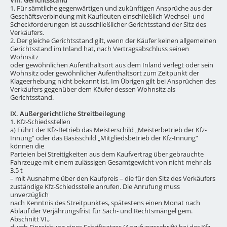
1. Für sämtliche gegenwärtigen und zukünftigen Ansprüche aus der
Geschäftsverbindung mit Kaufleuten einschließlich Wechsel- und
Scheckforderungen ist ausschließlicher Gerichtsstand der Sitz des
Verkäufers.
2. Der gleiche Gerichtsstand gilt, wenn der Käufer keinen allgemeinen
Gerichtsstand im Inland hat, nach Vertragsabschluss seinen
Wohnsitz
oder gewöhnlichen Aufenthaltsort aus dem Inland verlegt oder sein
Wohnsitz oder gewöhnlicher Aufenthaltsort zum Zeitpunkt der
Klageerhebung nicht bekannt ist. Im Übrigen gilt bei Ansprüchen des
Verkäufers gegenüber dem Käufer dessen Wohnsitz als
Gerichtsstand.
IX. Außergerichtliche Streitbeilegung
1. Kfz-Schiedsstellen
a) Führt der Kfz-Betrieb das Meisterschild „Meisterbetrieb der Kfz-
Innung“ oder das Basisschild „Mitgliedsbetrieb der Kfz-Innung“
können die
Parteien bei Streitigkeiten aus dem Kaufvertrag über gebrauchte
Fahrzeuge mit einem zulässigen Gesamtgewicht von nicht mehr als
3,5 t
– mit Ausnahme über den Kaufpreis – die für den Sitz des Verkäufers
zuständige Kfz-Schiedsstelle anrufen. Die Anrufung muss
unverzüglich
nach Kenntnis des Streitpunktes, spätestens einen Monat nach
Ablauf der Verjährungsfrist für Sach- und Rechtsmängel gem.
Abschnitt VI.,
durch Einreichung eines Schriftsatzes (Anrufungsschrift) bei der Kfz-