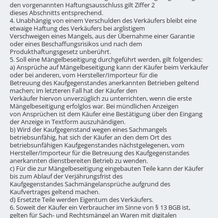
den vorgenannten Haftungsausschluss gilt Ziffer 2
dieses Abschnitts entsprechend.
4. Unabhängig von einem Verschulden des Verkäufers bleibt eine
etwaige Haftung des Verkäufers bei arglistigem
Verschweigen eines Mangels, aus der Übernahme einer Garantie
oder eines Beschaffungsrisikos und nach dem
Produkthaftungsgesetz unberührt.
5. Soll eine Mängelbeseitigung durchgeführt werden, gilt folgendes:
a) Ansprüche auf Mängelbeseitigung kann der Käufer beim Verkäufer
oder bei anderen, vom Hersteller/Importeur für die
Betreuung des Kaufgegenstandes anerkannten Betrieben geltend
machen; im letzteren Fall hat der Käufer den
Verkäufer hiervon unverzüglich zu unterrichten, wenn die erste
Mängelbeseitigung erfolglos war. Bei mündlichen Anzeigen
von Ansprüchen ist dem Käufer eine Bestätigung über den Eingang
der Anzeige in Textform auszuhändigen.
b) Wird der Kaufgegenstand wegen eines Sachmangels
betriebsunfähig, hat sich der Käufer an den dem Ort des
betriebsunfähigen Kaufgegenstandes nächstgelegenen, vom
Hersteller/Importeur für die Betreuung des Kaufgegenstandes
anerkannten dienstbereiten Betrieb zu wenden.
c) Für die zur Mängelbeseitigung eingebauten Teile kann der Käufer
bis zum Ablauf der Verjährungsfrist des
Kaufgegenstandes Sachmängelansprüche aufgrund des
Kaufvertrages geltend machen.
d) Ersetzte Teile werden Eigentum des Verkäufers.
6. Soweit der Käufer ein Verbraucher im Sinne von § 13 BGB ist,
gelten für Sach- und Rechtsmängel an Waren mit digitalen